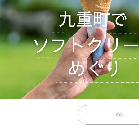
の
×
え
温
ROUTe (3)
アウトドア (75)
ま
泉
ち）
の
で
旅
キャンプ (57)
グッズ (21)
クル
ソ
を
フ
楽
ト
し
サイクリング (6)
ドライブ (1
ク
も
リ
う
ー
暮らし (17)
登山
ム
め
ぐ
り
し
よ
う！