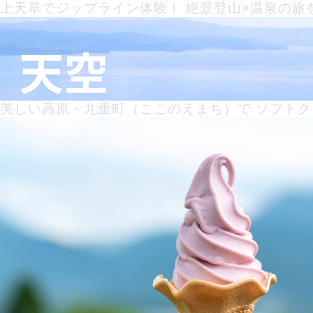
月:
上天草でジップライン体験！ 絶景登山×温泉の旅
熊本県の西部、有明海と八代海が接する天草地域
2024年11月
エティに富んだ低山の宝庫です。今秋、白嶽（し
今回はその体験レポートをお届けします。 海が
上
読む
天
投稿日:
2024年11月28日
草
カテゴリー:
キャンプ
、
旅
、
登山
タグ:
slider
で
美しい高原・九重町（ここのえまち）で ソフト
秋風が心地よい高原の町、九重（ここのえまち）
ジ
重町には、たくさんのソフトクリームに出会える
ッ
ソフトクリームを一挙ご紹介します！ 九重町に
登山
旅
キャンプ
アウトドア
美
プ
む
trekking
trip
camp
outdoor
し
ラ
投稿日:
2024年11月24日
い
イ
カテゴリー:
ドライブ
、
旅
、
登山
タグ:
slider
高
ン
原・
体
九
験！
その他のキー
重
絶
町
景
目的のキーワードを1~2
（こ
登
こ
山