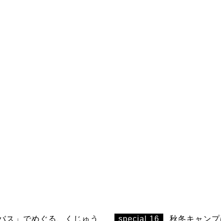
バス」でめぐる、くじゅう
special 16
秋冬キャンプ