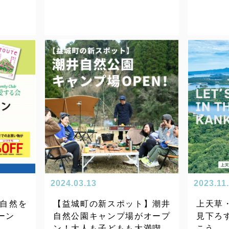
2024.03.13
2023.11
 自然を
【益城町の新スポット】潮井
上天草・
ーン
自然公園キャンプ場がオープ
見下ろ
ン！大人も子どもも大満喫な
こう