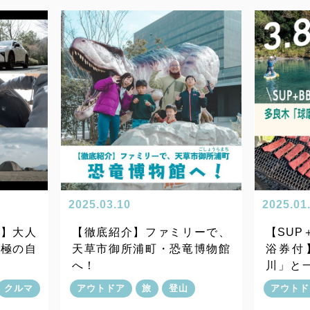
2025.03.10
2025.01
ト】大人
【徹底紹介】ファミリーで、
【SUP
究極の自
天草市御所浦町・恐竜博物館
浴券付
へ！
川」と
を！／
クルマ
アウトドア
旅
登山
アウトド
のご案