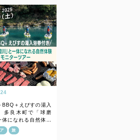
.24
＋BBQ＋えびすの湯入
】多良木町で「球磨
一体になれる自然体験
お得なモニターツアー
ア
旅
内