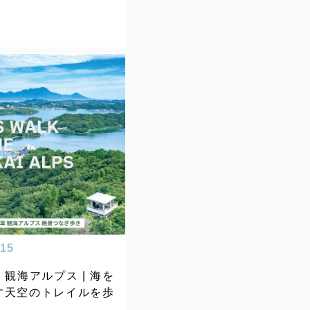
.15
観海アルプス | 海を
す天空のトレイルを歩