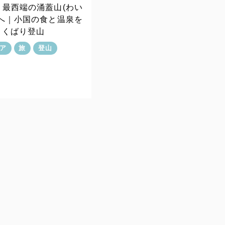
う最西端の涌蓋山(わい
)へ｜小国の食と温泉を
よくばり登山
ア
旅
登山