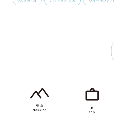
ROUTe (3)
アウトドア (75)
ウォーキング (2
登山
旅
trekking
trip