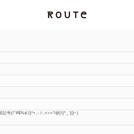
）
#$%&'()*+,-./:;<=>?@[\]^_`{|}~)