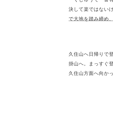
決して楽ではない
で大地を踏み締め
久住山へ日帰りで
掛山へ。まっすぐ
久住山方面へ向か