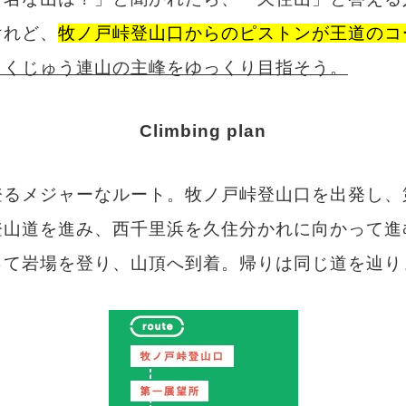
けれど、
牧ノ戸峠登山口からのピストンが王道のコ
、くじゅう連山の主峰をゆっくり目指そう。
Climbing plan
登るメジャーなルート。牧ノ戸峠登山口を出発し、
登山道を進み、西千里浜を久住分かれに向かって進
って岩場を登り、山頂へ到着。帰りは同じ道を辿り