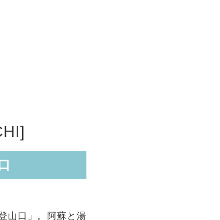
HI]
口
登山口」。阿蘇と湯