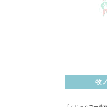
牧
「くじゅうで一番