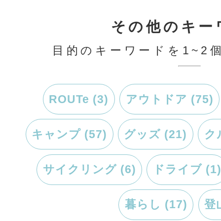
暮らし (17)
登山
登山
キャンプ
アウ
旅
trekking
camp
trip
out
PAGETOP