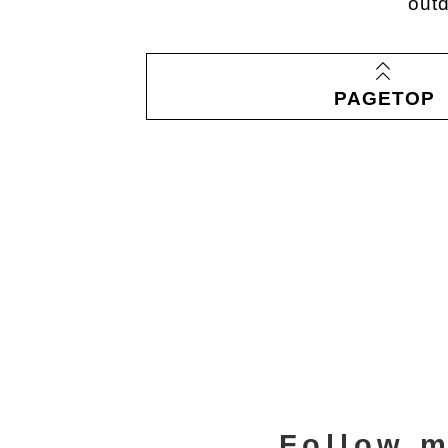
Follow m
運営会
利用規
プライバシーポリ
社
約
シー
©2020 ROUT