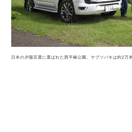
日本の夕陽百選に選ばれた西平椿公園。ヤブツバキは約2万本