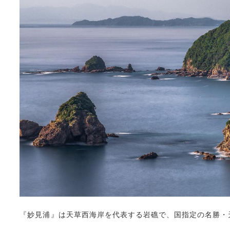
『妙見浦』は天草西海岸を代表する岩礁で、国指定の名勝・