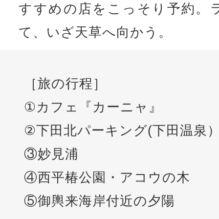
すすめの店をこっそり予約。
て、いざ天草へ向かう。
［旅の行程］
①カフェ『カーニャ』
②下田北パーキング(下田温泉
③妙見浦
④西平椿公園・アコウの木
⑤御輿来海岸付近の夕陽