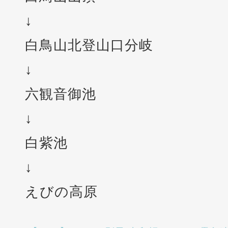
↓
白鳥山北登山口分岐
↓
六観音御池
↓
白紫池
↓
えびの高原