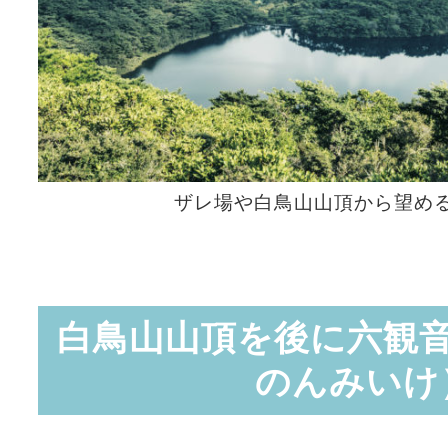
ザレ場や白鳥山山頂から望め
白鳥山山頂を後に六観
のんみいけ